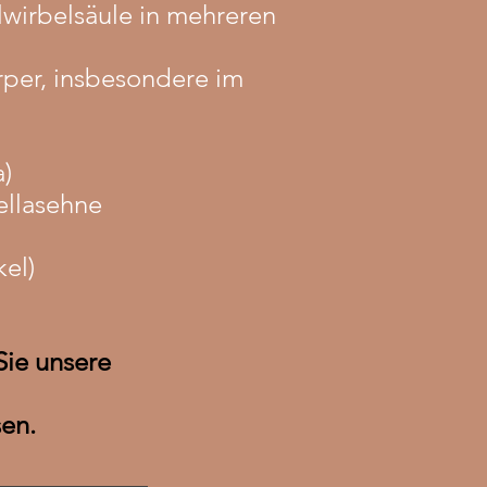
lwirbelsäule in mehreren
per, insbesondere im
)
ellasehne
el)
Sie unsere
en.