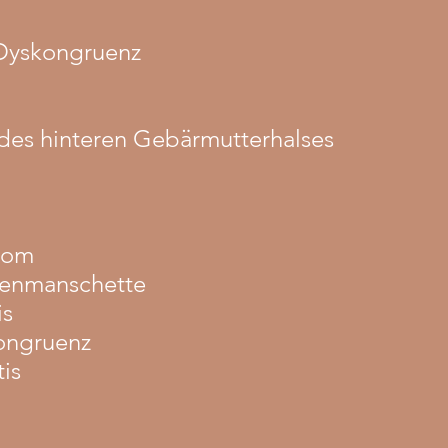
-Dyskongruenz
es hinteren Gebärmutterhalses
rom
renmanschette
is
ongruenz
tis