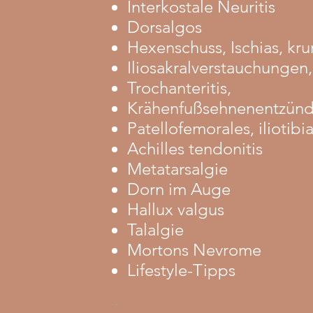
Interkostale Neuritis
Dorsalgos
Hexenschuss, Ischias, kru
Iliosakralverstauchunge
Trochanteritis,
Krähenfußsehnenentzün
Patellofemorales, ilioti
Achilles tendonitis
Metatarsalgie
Dorn im Auge
Hallux valgus
Talalgie
Mortons Nevrome
Lifestyle-Tipps