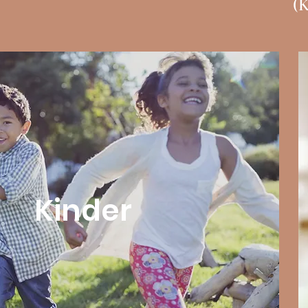
(K
Kinder