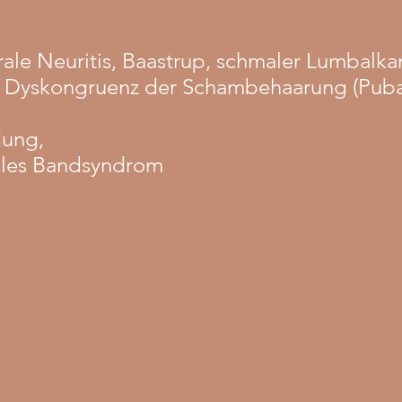
rale Neuritis, Baastrup, schmaler Lumbalka
n, Dyskongruenz der Schambehaarung (Puba
dung,
biales Bandsyndrom